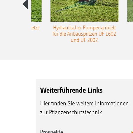
-L3-Gestänge jetzt
Hydraulischer Pumpenantrieb
m Arbeitsbreite
für die Anbauspritzen UF 1602
und UF 2002
Weiterführende Links
Hier finden Sie weitere Informationen
zur Pflanzenschutztechnik
Prospekte