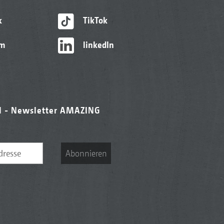
k
TikTok
am
linkedIn
l - Newsletter AMAZING
Abonnieren