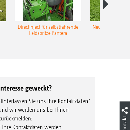
DirectInject für selbstfahrende
Neue Super-L3-Ges
Feldspritze Pantera
bis 48 m Arbei
Interesse geweckt?
Hinterlassen Sie uns Ihre Kontaktdaten*
und wir werden uns bei Ihnen
zurückmelden:
Kontakt
* Ihre Kontaktdaten werden