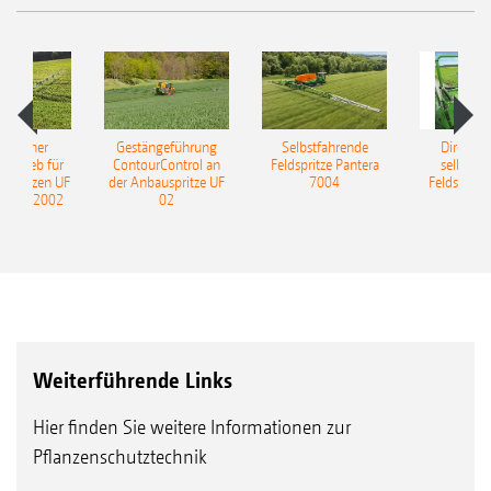
ulischer
Gestängeführung
Selbstfahrende
DirectInj
ntrieb für
ContourControl an
Feldspritze Pantera
selbstfa
uspritzen UF
der Anbauspritze UF
7004
Feldspritze
nd UF 2002
02
Weiterführende Links
Hier finden Sie weitere Informationen zur
Pflanzenschutztechnik