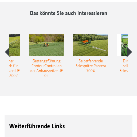
Das könnte Sie auch interessieren
ulischer
Gestängeführung
Selbstfahrende
DirectInj
ntrieb für
ContourControl an
Feldspritze Pantera
selbstfa
uspritzen UF
der Anbauspritze UF
7004
Feldspritze
nd UF 2002
02
Weiterführende Links