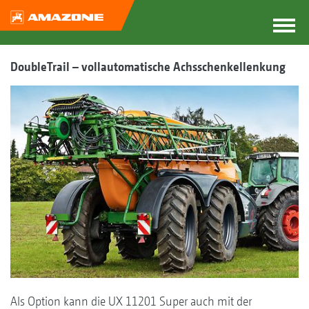
DoubleTrail – vollautomatische ­Achsschenkellenkung
Als Option kann die UX 11201 Super auch mit der