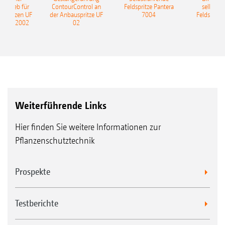
ntrieb für
ContourControl an
Feldspritze Pantera
selbstfa
uspritzen UF
der Anbauspritze UF
7004
Feldspritze
nd UF 2002
02
Weiterführende Links
Hier finden Sie weitere Informationen zur
Pflanzenschutztechnik
Prospekte
Testberichte