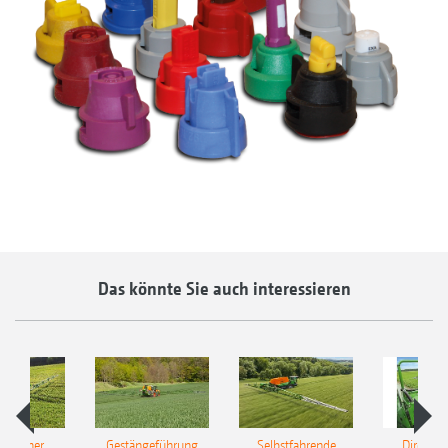
Das könnte Sie auch interessieren
ulischer
Gestängeführung
Selbstfahrende
DirectInj