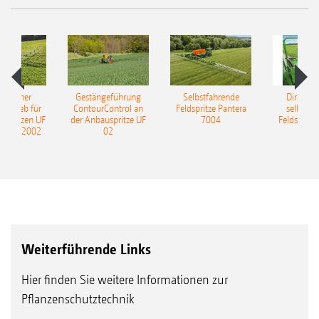
ulischer
Gestängeführung
Selbstfahrende
DirectInj
ntrieb für
ContourControl an
Feldspritze Pantera
selbstfa
uspritzen UF
der Anbauspritze UF
7004
Feldspritze
nd UF 2002
02
Weiterführende Links
Hier finden Sie weitere Informationen zur
Pflanzenschutztechnik