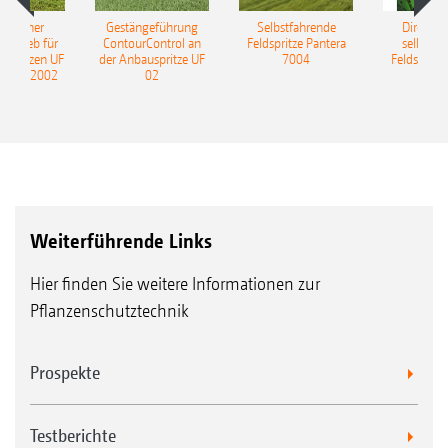
ulischer
Gestängeführung
Selbstfahrende
DirectInj
ntrieb für
ContourControl an
Feldspritze Pantera
selbstfa
uspritzen UF
der Anbauspritze UF
7004
Feldspritze
nd UF 2002
02
Weiterführende Links
Hier finden Sie weitere Informationen zur
Pflanzenschutztechnik
Prospekte
Testberichte