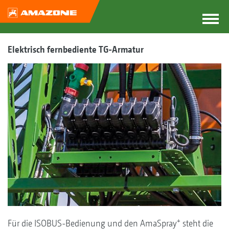
Elektrisch fernbediente TG-Armatur
+
Für die ISOBUS-Bedienung und den AmaSpray
steht die