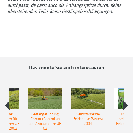
durchpasst, da passt auch die Anhängespritze durch. Keine
überstehenden Teile, keine Gestängebeschädigungen.
Das könnte Sie auch interessieren
ulischer
Gestängeführung
Selbstfahrende
DirectInj
ntrieb für
ContourControl an
Feldspritze Pantera
selbstfa
uspritzen UF
der Anbauspritze UF
7004
Feldspritze
nd UF 2002
02