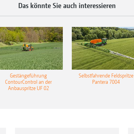
Das könnte Sie auch interessieren
Gestängeführung
Selbstfahrende Feldspritze
ContourControl an der
Pantera 7004
Anbauspritze UF 02