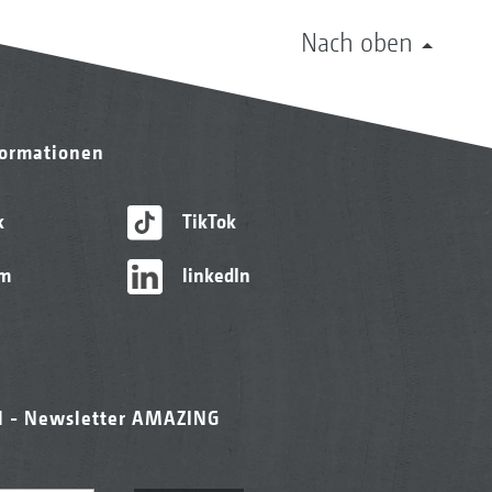
Nach oben
formationen
k
TikTok
am
linkedIn
l - Newsletter AMAZING