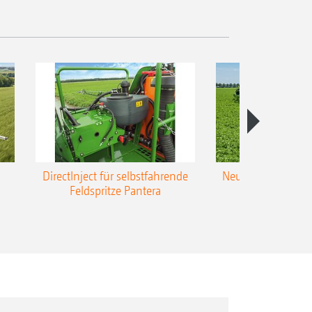
DirectInject für selbstfahrende
Neue Super-L3-Ges
Feldspritze Pantera
bis 48 m Arbei