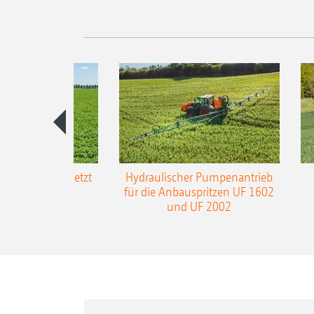
-L3-Gestänge jetzt
Hydraulischer Pumpenantrieb
m Arbeitsbreite
für die Anbauspritzen UF 1602
und UF 2002