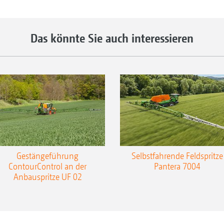
Das könnte Sie auch interessieren
Gestängeführung
Selbstfahrende Feldspritze
ContourControl an der
Pantera 7004
Anbauspritze UF 02