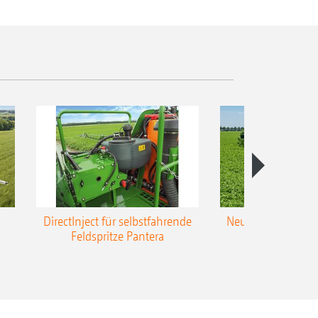
DirectInject für selbstfahrende
Neue Super-L3-Ges
Feldspritze Pantera
bis 48 m Arbei