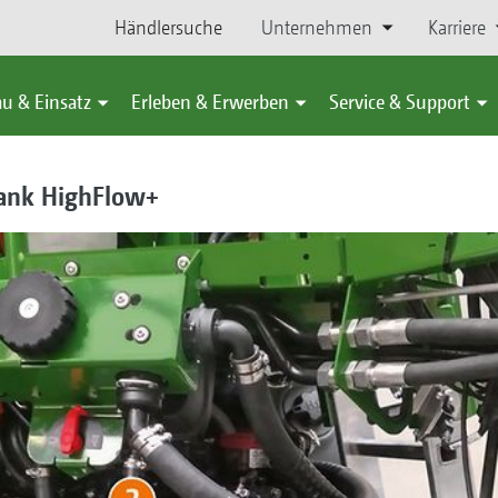
Händlersuche
Unternehmen
Karriere
u & Einsatz
Erleben & Erwerben
Service & Support
ank HighFlow+