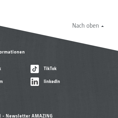
Nach oben
formationen
k
TikTok
am
linkedIn
l - Newsletter AMAZING