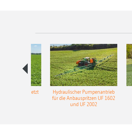
-L3-Gestänge jetzt
Hydraulischer Pumpenantrieb
m Arbeitsbreite
für die Anbauspritzen UF 1602
und UF 2002