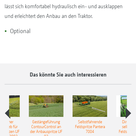
lässt sich komfortabel hydraulisch ein- und ausklappen
und erleichtert den Anbau an den Traktor.
Optional
Das könnte Sie auch interessieren
ulischer
Gestängeführung
Selbstfahrende
DirectInj
ntrieb für
ContourControl an
Feldspritze Pantera
selbstfa
uspritzen UF
der Anbauspritze UF
7004
Feldspritze