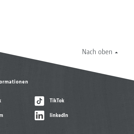
Nach oben
formationen
k
TikTok
am
linkedIn