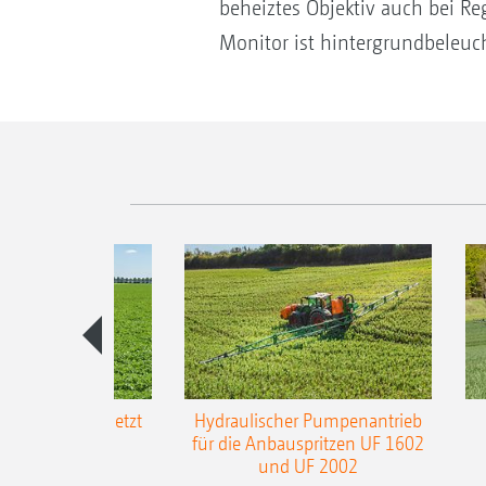
beheiztes ­Objektiv auch bei 
Monitor ist hintergrundbeleuch
-L3-Gestänge jetzt
Hydraulischer Pumpenantrieb
m Arbeitsbreite
für die Anbauspritzen UF 1602
und UF 2002