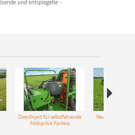
ösende und entspiegelte ­
DirectInject für selbstfahrende
Neue Super-L3-Ges
Feldspritze Pantera
bis 48 m Arbei