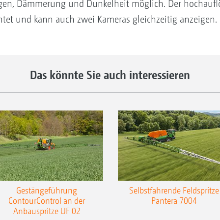
Regen, Dämmerung und Dunkelheit möglich. Der hochaufl
tet und kann auch zwei Kameras ­gleichzeitig anzeigen.
Das könnte Sie auch interessieren
Gestängeführung
Selbstfahrende Feldspritze
ContourControl an der
Pantera 7004
Anbauspritze UF 02