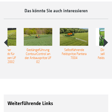
Das könnte Sie auch interessieren
ulischer
Gestängeführung
Selbstfahrende
DirectInj
ntrieb für
ContourControl an
Feldspritze Pantera
selbstfa
uspritzen UF
der Anbauspritze UF
7004
Feldspritze
nd UF 2002
02
Weiterführende Links