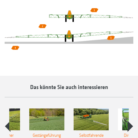
Das könnte Sie auch interessieren
ulischer
Gestängeführung
Selbstfahrende
DirectInj