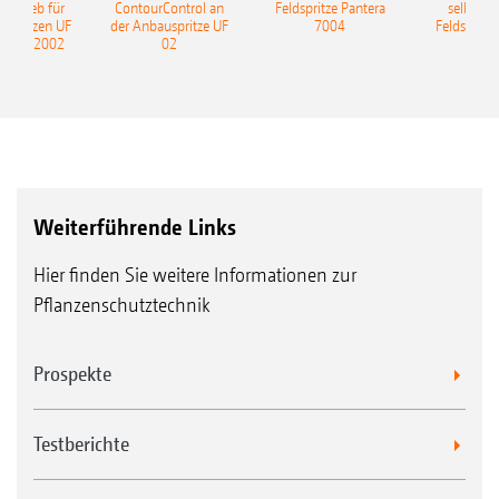
ntrieb für
ContourControl an
Feldspritze Pantera
selbstfa
uspritzen UF
der Anbauspritze UF
7004
Feldspritze
nd UF 2002
02
Weiterführende Links
Hier finden Sie weitere Informationen zur
Pflanzenschutztechnik
Prospekte
Testberichte