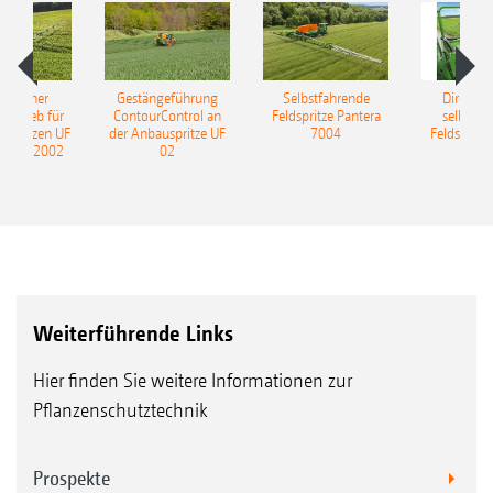
ulischer
Gestängeführung
Selbstfahrende
DirectInj
ntrieb für
ContourControl an
Feldspritze Pantera
selbstfa
uspritzen UF
der Anbauspritze UF
7004
Feldspritze
nd UF 2002
02
Weiterführende Links
Hier finden Sie weitere Informationen zur
Pflanzenschutztechnik
Prospekte