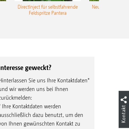
DirectInject für selbstfahrende
Neue Super-L3-Ges
Feldspritze Pantera
bis 48 m Arbei
Interesse geweckt?
Hinterlassen Sie uns Ihre Kontaktdaten*
und wir werden uns bei Ihnen
zurückmelden:
* Ihre Kontaktdaten werden
Kontakt
ausschließlich dazu benutzt, um den
von Ihnen gewünschten Kontakt zu