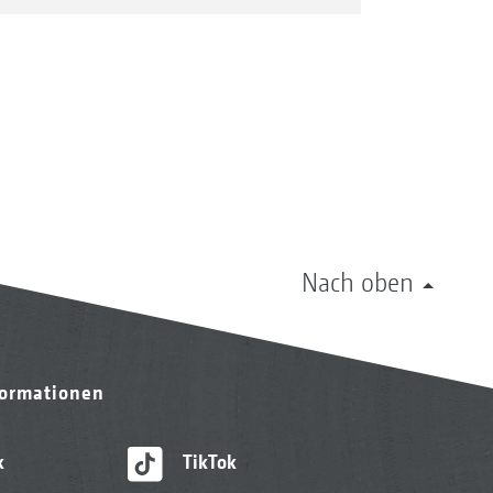
Nach oben
formationen
k
TikTok