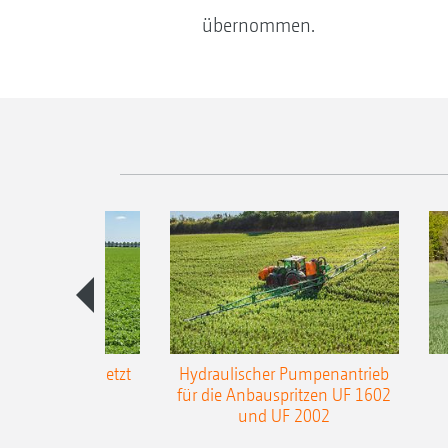
übernommen.
-L3-Gestänge jetzt
Hydraulischer Pumpenantrieb
m Arbeitsbreite
für die Anbauspritzen UF 1602
und UF 2002