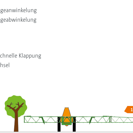
ängeanwinkelung
ängeabwinkelung
schnelle Klappung
hsel