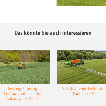
Das könnte Sie auch interessieren
Gestängeführung
Selbstfahrende Feldspritze
ContourControl an der
Pantera 7004
Anbauspritze UF 02