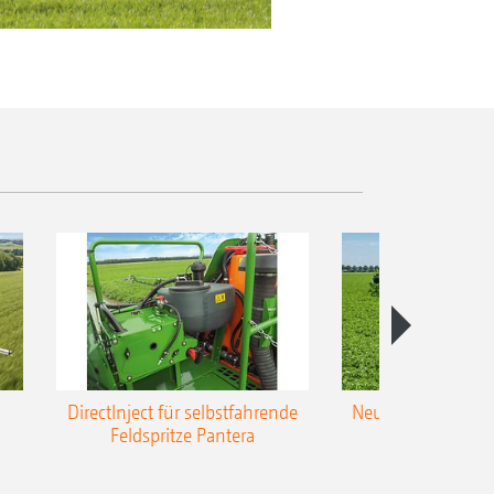
DirectInject für selbstfahrende
Neue Super-L3-Ges
Feldspritze Pantera
bis 48 m Arbei