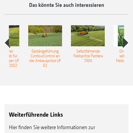
Das könnte Sie auch interessieren
ulischer
Gestängeführung
Selbstfahrende
DirectInj
ntrieb für
ContourControl an
Feldspritze Pantera
selbstfa
uspritzen UF
der Anbauspritze UF
7004
Feldspritze
nd UF 2002
02
Weiterführende Links
Hier finden Sie weitere Informationen zur