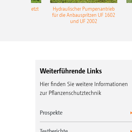
-L3-Gestänge jetzt
Hydraulischer Pumpenantrieb
m Arbeitsbreite
für die Anbauspritzen UF 1602
und UF 2002
Weiterführende Links
Hier finden Sie weitere Informationen
zur Pflanzenschutztechnik
Prospekte
Testberichte