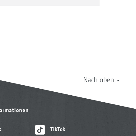
Nach oben
formationen
k
TikTok