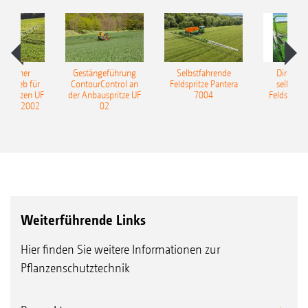
ulischer
Gestängeführung
Selbstfahrende
DirectInj
ntrieb für
ContourControl an
Feldspritze Pantera
selbstfa
uspritzen UF
der Anbauspritze UF
7004
Feldspritze
nd UF 2002
02
Weiterführende Links
Hier finden Sie weitere Informationen zur
Pflanzenschutztechnik