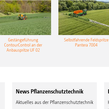
Gestängeführung
Selbstfahrende Feldspritze
ContourControl an der
Pantera 7004
Anbauspritze UF 02
News Pflanzenschutztechnik
Aktuelles aus der Pflanzenschutztechnik