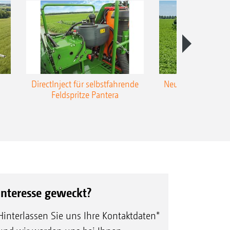
DirectInject für selbstfahrende
Neue Super-L3-Ges
Feldspritze Pantera
bis 48 m Arbei
Interesse geweckt?
Hinterlassen Sie uns Ihre Kontaktdaten*