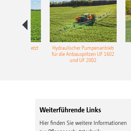
-L3-Gestänge jetzt
Hydraulischer Pumpenantrieb
m Arbeitsbreite
für die Anbauspritzen UF 1602
und UF 2002
Weiterführende Links
Hier finden Sie weitere Informationen