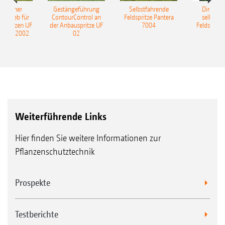
ulischer
Gestängeführung
Selbstfahrende
DirectInj
ntrieb für
ContourControl an
Feldspritze Pantera
selbstfa
uspritzen UF
der Anbauspritze UF
7004
Feldspritze
nd UF 2002
02
Weiterführende Links
Hier finden Sie weitere Informationen zur
Pflanzenschutztechnik
Prospekte
Testberichte