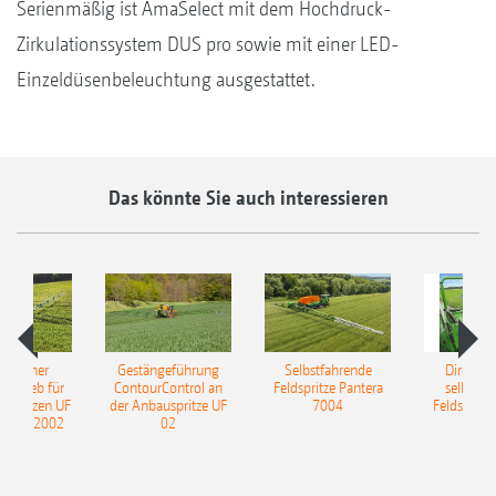
Serienmäßig ist AmaSelect mit dem Hochdruck-
Zirkulationssystem DUS pro sowie mit einer LED-
Einzeldüsenbeleuchtung ausgestattet.
Das könnte Sie auch interessieren
ulischer
Gestängeführung
Selbstfahrende
DirectInj
ntrieb für
ContourControl an
Feldspritze Pantera
selbstfa
uspritzen UF
der Anbauspritze UF
7004
Feldspritze
nd UF 2002
02