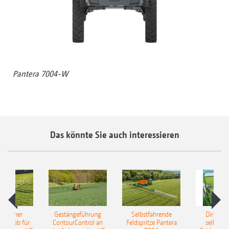
Pantera 7004-W
Das könnte Sie auch interessieren
ulischer
Gestängeführung
Selbstfahrende
DirectInj
ntrieb für
ContourControl an
Feldspritze Pantera
selbstfa