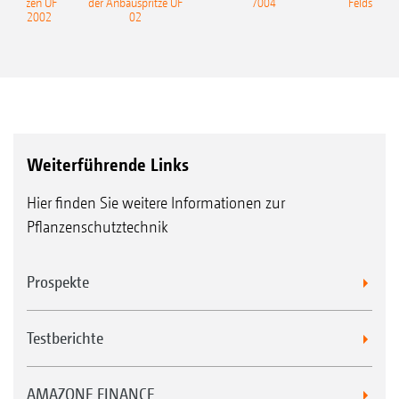
uspritzen UF
der Anbauspritze UF
7004
Feldspritze
nd UF 2002
02
Weiterführende Links
Hier finden Sie weitere Informationen zur
Pflanzenschutztechnik
Prospekte
Testberichte
AMAZONE FINANCE