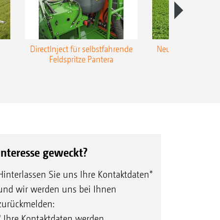
DirectInject für selbstfahrende
Neue Super-L3-Ges
Feldspritze Pantera
bis 48 m Arbei
Interesse geweckt?
Hinterlassen Sie uns Ihre Kontaktdaten*
und wir werden uns bei Ihnen
zurückmelden:
* Ihre Kontaktdaten werden