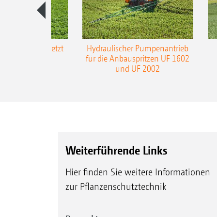
-L3-Gestänge jetzt
Hydraulischer Pumpenantrieb
m Arbeitsbreite
für die Anbauspritzen UF 1602
und UF 2002
Weiterführende Links
Hier finden Sie weitere Informationen
zur Pflanzenschutztechnik