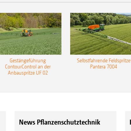
Gestängeführung
Selbstfahrende Feldspritze
ContourControl an der
Pantera 7004
Anbauspritze UF 02
News Pflanzenschutztechnik