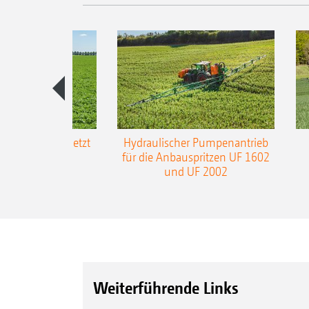
-L3-Gestänge jetzt
Hydraulischer Pumpenantrieb
m Arbeitsbreite
für die Anbauspritzen UF 1602
und UF 2002
Weiterführende Links