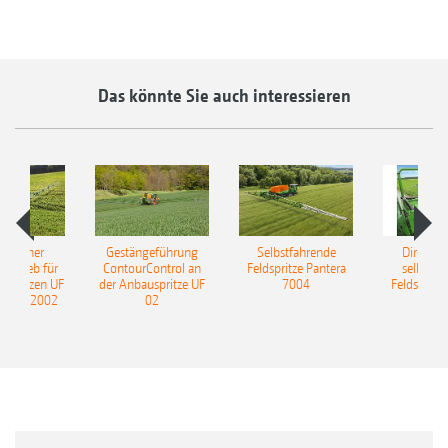
Das könnte Sie auch interessieren
ulischer
Gestängeführung
Selbstfahrende
DirectInj
ntrieb für
ContourControl an
Feldspritze Pantera
selbstfa
uspritzen UF
der Anbauspritze UF
7004
Feldspritze
nd UF 2002
02