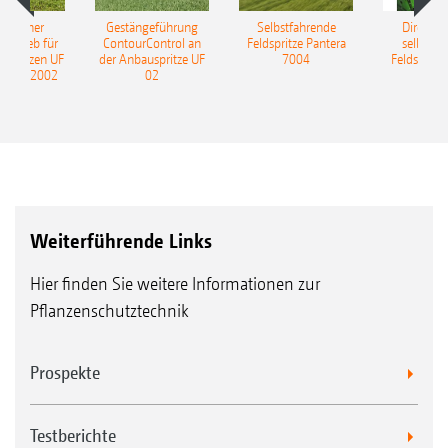
ulischer
Gestängeführung
Selbstfahrende
DirectInj
ntrieb für
ContourControl an
Feldspritze Pantera
selbstfa
uspritzen UF
der Anbauspritze UF
7004
Feldspritze
nd UF 2002
02
Weiterführende Links
Hier finden Sie weitere Informationen zur
Pflanzenschutztechnik
Prospekte
Testberichte