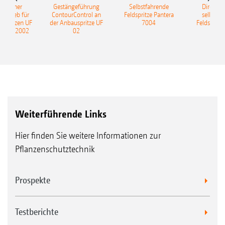
ulischer
Gestängeführung
Selbstfahrende
DirectInj
ntrieb für
ContourControl an
Feldspritze Pantera
selbstfa
uspritzen UF
der Anbauspritze UF
7004
Feldspritze
nd UF 2002
02
Weiterführende Links
Hier finden Sie weitere Informationen zur
Pflanzenschutztechnik
Prospekte
Testberichte