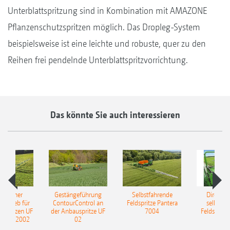
Unterblattspritzung sind in Kombination mit AMAZONE
Pflanzenschutzspritzen möglich. Das Dropleg-System
beispielsweise ist eine leichte und robuste, quer zu den
Reihen frei pendelnde Unterblattspritzvorrichtung.
Das könnte Sie auch interessieren
ulischer
Gestängeführung
Selbstfahrende
DirectInj
ntrieb für
ContourControl an
Feldspritze Pantera
selbstfa
uspritzen UF
der Anbauspritze UF
7004
Feldspritze
nd UF 2002
02