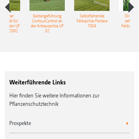
ulischer
Gestängeführung
Selbstfahrende
DirectInj
ntrieb für
ContourControl an
Feldspritze Pantera
selbstfa
uspritzen UF
der Anbauspritze UF
7004
Feldspritze
nd UF 2002
02
Weiterführende Links
Hier finden Sie weitere Informationen zur
Pflanzenschutztechnik
Prospekte