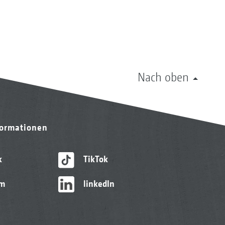
Nach oben
formationen
k
TikTok
am
linkedIn