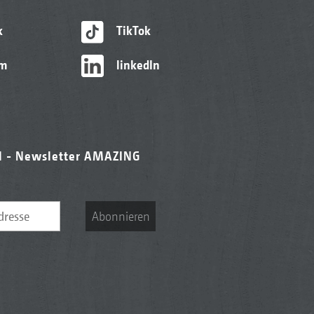
k
TikTok
am
linkedIn
l - Newsletter AMAZING
Abonnieren