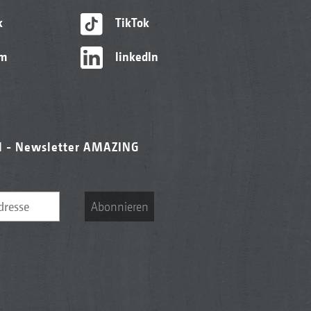
k
TikTok
am
linkedIn
l - Newsletter AMAZING
Abonnieren