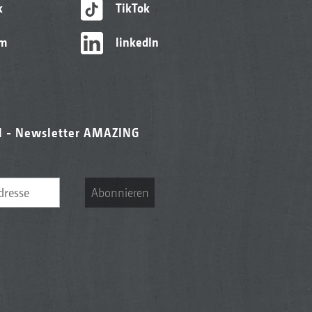
k
TikTok
am
linkedIn
l - Newsletter AMAZING
Abonnieren