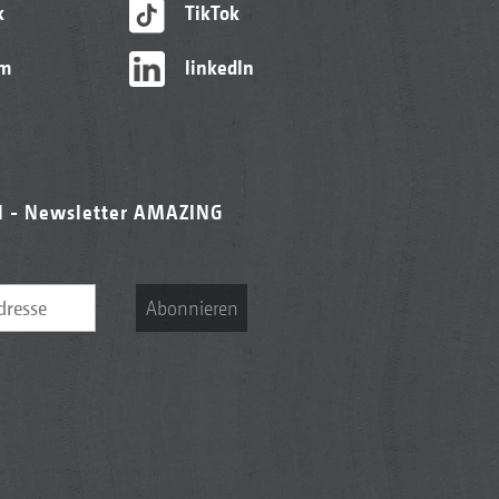
k
TikTok
am
linkedIn
l - Newsletter AMAZING
Abonnieren