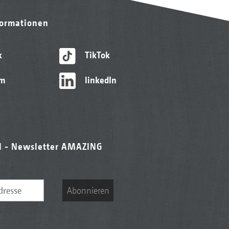
formationen
k
TikTok
am
linkedIn
l - Newsletter AMAZING
Abonnieren