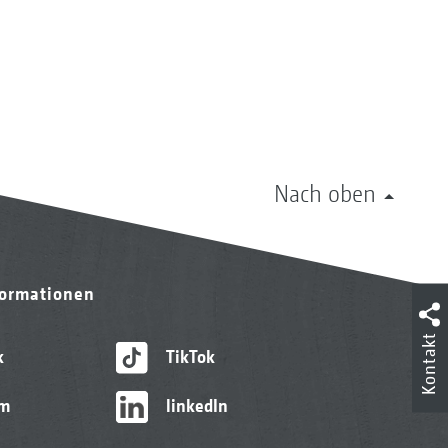
Nach oben
formationen
Kontakt
k
TikTok
am
linkedIn