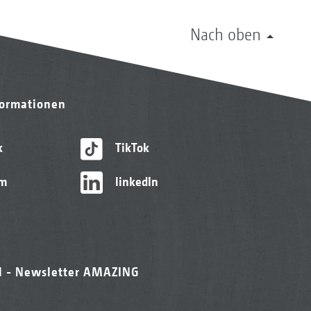
Nach oben
formationen
k
TikTok
am
linkedIn
l - Newsletter AMAZING