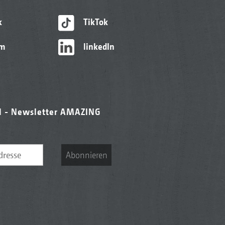
k
TikTok
am
linkedIn
l - Newsletter AMAZING
Abonnieren