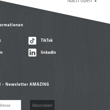
Nach oben
formationen
k
TikTok
am
linkedIn
l - Newsletter AMAZING
Abonnieren