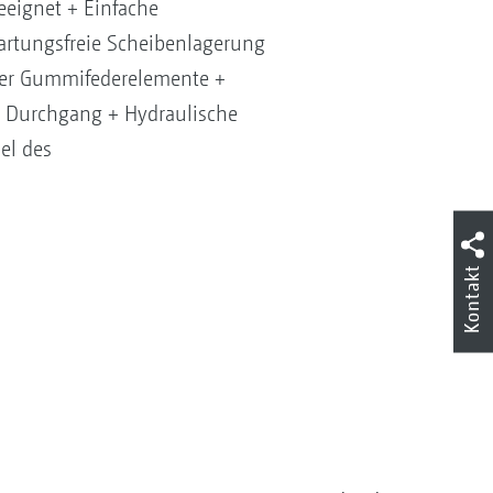
eeignet + Einfache
artungsfreie Scheibenlagerung
ber Gummifederelemente +
 Durchgang + Hydraulische
el des
Kontakt