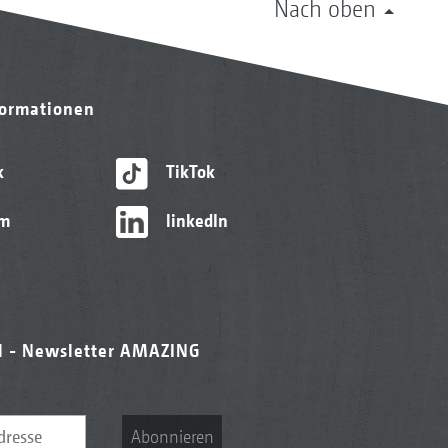
Nach oben
formationen
k
TikTok
am
linkedIn
l - Newsletter AMAZING
Abonnieren