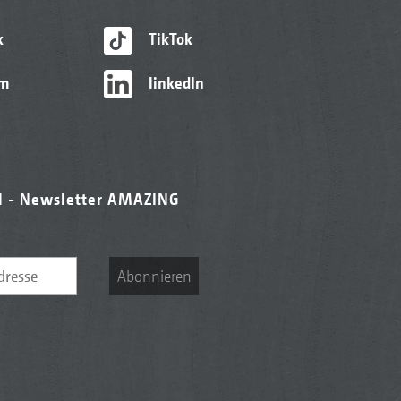
k
TikTok
am
linkedIn
l - Newsletter AMAZING
Abonnieren