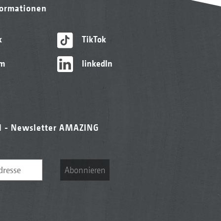
formationen
k
TikTok
am
linkedIn
l - Newsletter AMAZING
Abonnieren