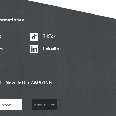
formationen
k
TikTok
am
linkedIn
l - Newsletter AMAZING
Abonnieren