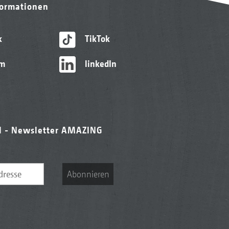
formationen
k
TikTok
am
linkedIn
l - Newsletter AMAZING
Abonnieren