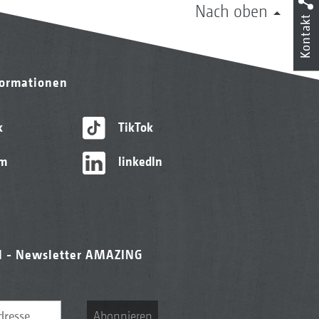
Nach oben
Kontakt
formationen
k
TikTok
am
linkedIn
l - Newsletter AMAZING
Abonnieren