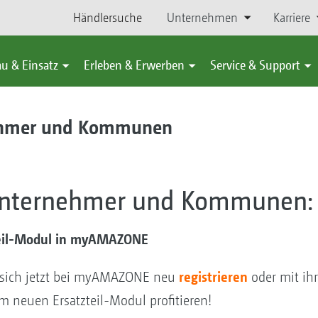
Händlersuche
Unternehmen
Karriere
u & Einsatz
Erleben & Erwerben
Service & Support
nehmer und Kommunen
nunternehmer und Kommunen:
zteil-Modul in myAMAZONE
registrieren
e sich jetzt bei myAMAZONE neu
oder mit ih
 neuen Ersatzteil-Modul profitieren!