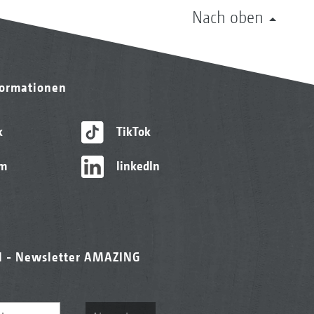
Nach oben
formationen
k
TikTok
am
linkedIn
l - Newsletter AMAZING