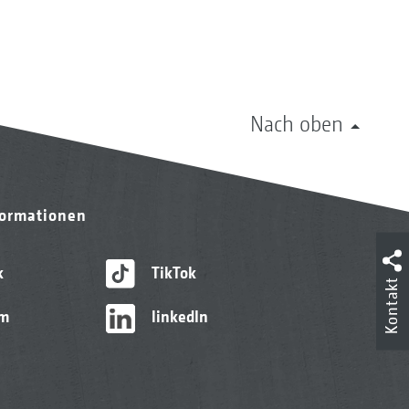
Nach oben
formationen
k
TikTok
Kontakt
am
linkedIn