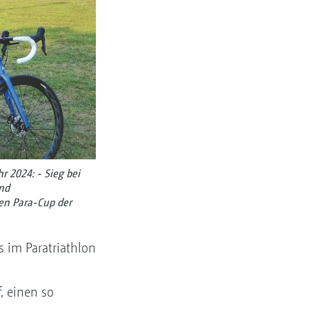
r 2024: - Sieg bei
und
len Para-Cup der
 im Paratriathlon
, einen so