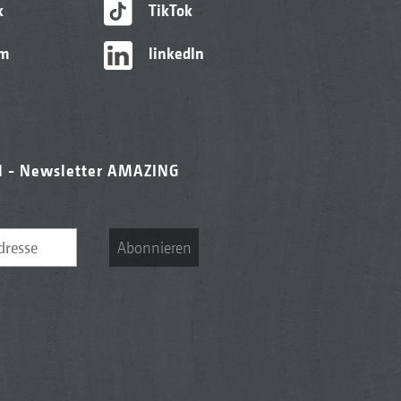
k
TikTok
am
linkedIn
l - Newsletter AMAZING
Abonnieren