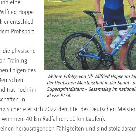
und eine
Wilfried Hoppe
: er entschied
dem Profisport
 die physische
on-Training
chen Folgen des
Weitere Erfolge von Uli Wilfried Hoppe im Jah
m Deutschen
der Deutschen Meisterschaft in der Sprint- 
nd trat noch im
Supersprintdistanz - Gesamtsieg im nationa
Klasse PTS4.
schaften in
 sicherte er sich 2022 den Titel des Deutschen Meisters
chwimmen, 40 km Radfahren, 10 km Laufen).
seinen herausragenden Fähigkeiten und sind stolz darauf