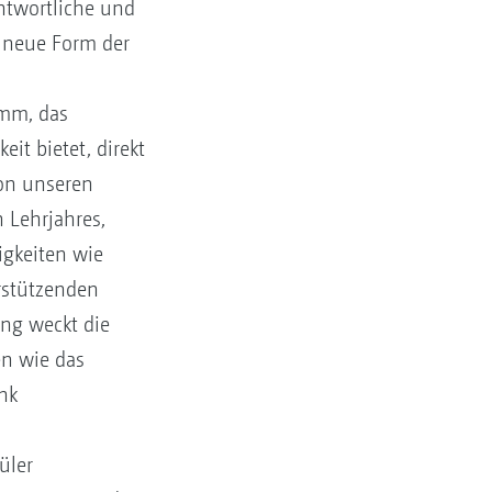
ntwortliche und
 neue Form der
amm, das
it bietet, direkt
von unseren
 Lehrjahres,
igkeiten wie
rstützenden
ng weckt die
en wie das
nk
üler