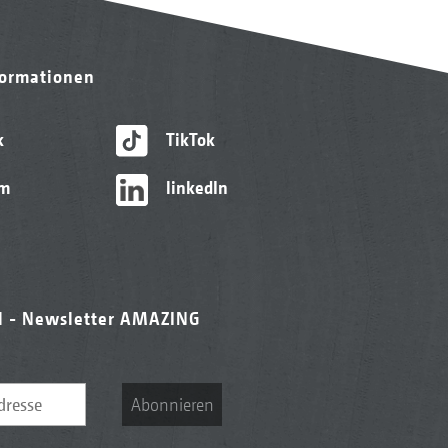
formationen
k
TikTok
am
linkedIn
l - Newsletter AMAZING
Abonnieren